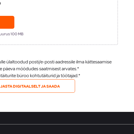
a
suurus 100 MB
e ülaltoodud posti/e-posti aadressile ilma kättesaamise
lme päeva möödudes saatmisest arvates.*
iturite büroo kohtutäiturid ja töötajad.*
JASTA DIGITAALSELT JA SAADA
ISED
BLANKETID
KALKULAATORID