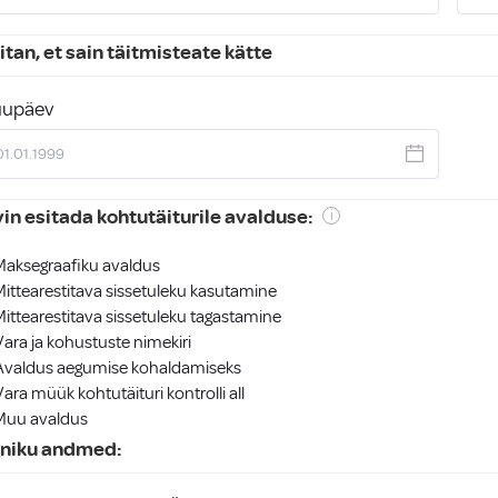
itan, et sain täitmisteate kätte
uupäev
in esitada kohtutäiturile avalduse:
Maksegraafiku avaldus
Mittearestitava sissetuleku kasutamine
Mittearestitava sissetuleku tagastamine
Vara ja kohustuste nimekiri
Avaldus aegumise kohaldamiseks
Vara müük kohtutäituri kontrolli all
Muu avaldus
gniku andmed: