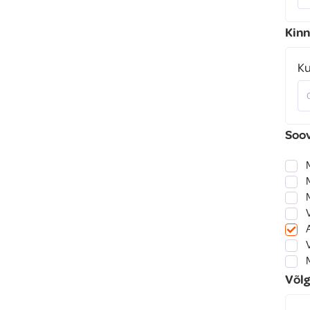
Kinn
K
Soov
Võl