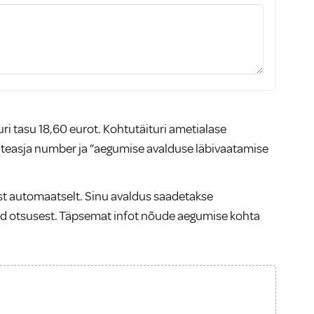
i tasu 18,60 eurot. Kohtutäituri ametialase
täiteasja number ja ”aegumise avalduse läbivaatamise
ist automaatselt. Sinu avaldus saadetakse
nd otsusest. Täpsemat infot nõude aegumise kohta