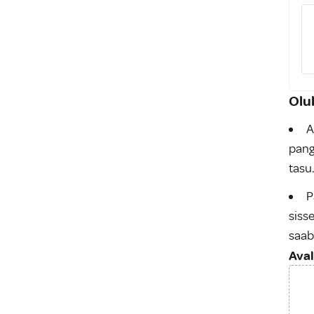
Olul
A
pang
tasu.
P
siss
saab
Aval