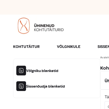
KOHTUTÄITUR
VÕLGNIKULE
SISS
Avaleh
Koh
Võlgniku blanketid
Üh
Sissenõudja blanketid
Tä