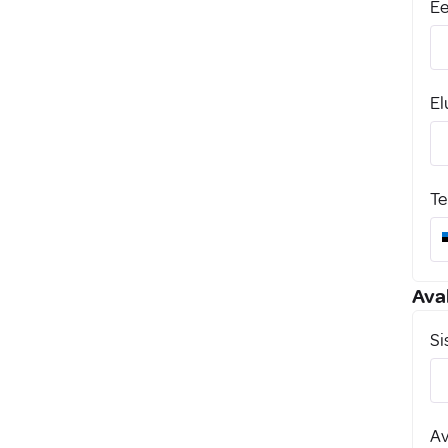
Ee
El
Te
Ava
Si
Av