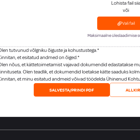
Lohista fail sii
või
Vali fail
Maksimaalne üleslaadimise 
Olen tutvunud võlgniku õiguste ja kohustustega.*
Kinnitan, et esitatud andmed on õiged.*
Olen nõus, et kättetoimetamist vajavad dokumendid edastatakse mull
kinnituseta. Olen teadlik, et dokumendid loetakse kätte saaduks ko
Kinnitan, et minu esitatud andmeid võivad töödelda Ühinenud Kohtutä
SALVESTA/PRINDI PDF
ALLKIR
ENÕUDJALE
AMETITEENUSED
ENAMPAKKUM