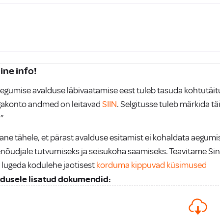
ine info!
egumise avalduse läbivaatamise eest tuleb tasuda kohtutäitur
akonto andmed on leitavad
SIIN
. Selgitusse tuleb märkida 
”
ane tähele, et pärast avalduse esitamist ei kohaldata aegum
enõudjale tutvumiseks ja seisukoha saamiseks. Teavitame Si
 lugeda kodulehe jaotisest
korduma kippuvad küsimused
dusele lisatud dokumendid: