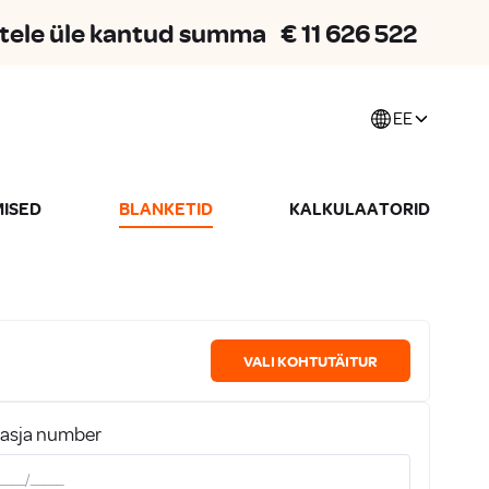
jatele üle kantud summa
€
11 626 522
EE
ISED
BLANKETID
KALKULAATORID
VALI KOHTUTÄITUR
easja number