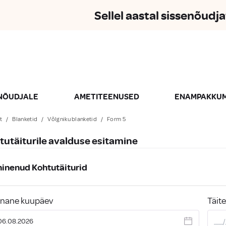
Sellel aastal sissenõud
ENÕUDJALE
AMETITEENUSED
ENAMPAKKUM
t
/
Blanketid
/
Võlgniku blanketid
/
Form 5
tutäiturile avalduse esitamine
inenud Kohtutäiturid
nane kuupäev
Täit