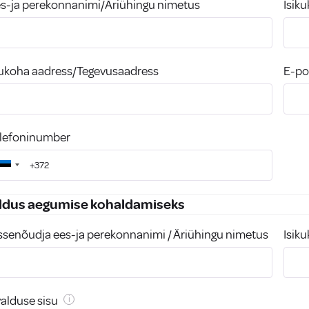
s-ja perekonnanimi/Äriühingu nimetus
Isik
ukoha aadress/Tegevusaadress
E-po
lefoninumber
ldus aegumise kohaldamiseks
ssenõudja ees-ja perekonnanimi / Äriühingu nimetus
Isik
alduse sisu