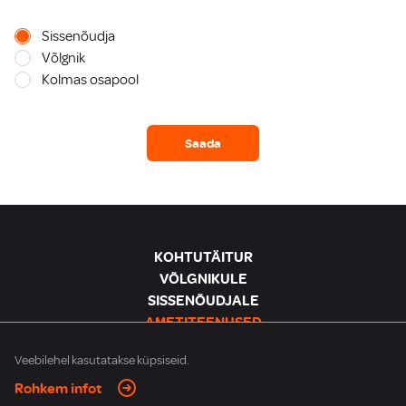
Sissenõudja
Võlgnik
Kolmas osapool
Saada
KOHTUTÄITUR
VÕLGNIKULE
SISSENÕUDJALE
AMETITEENUSED
ENAMPAKKUMISED
Veebilehel kasutatakse küpsiseid.
BLANKETID
KALKULAATORID
Rohkem infot