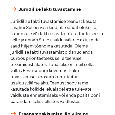
Juriidilise fakti tuvastamine
Juriidilise fakti tuvastamise teenust kasuta
siis, kui Sul on vaja kindlat tõendit olukorra,
sündmuse või fakti osas. Kohtutäitur fikseerib
selle ja annab Sulle usaldusväärse akti, mida
saad hiljem tõendina kasutada. Oleme
juriidilise fakti tuvastamist pidanud enda
büroos prioriteetseks selle teenuse
tekkimisest alates. Tänaseks on meil selles
vallas Eesti suurim kogemus. Fakti
tuvastamisel koostab kohtutäitur
usaldusväärse akti. Teenust soovitame
kasutada kõikidel elualadel ette tulevate
vaidluste ennetamiseks või enda positsiooni
parandamiseks sellistes vaidlustes.
Eraenampakkumise läbiviimine