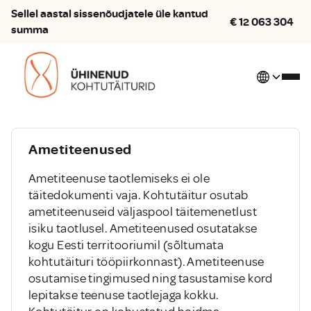
Sellel aastal sissenõudjatele üle kantud
€
12 063 304
summa
Avaleht
/
Ametiteenused
Ametiteenused
Ametiteenuse taotlemiseks ei ole
täitedokumenti vaja. Kohtutäitur osutab
ametiteenuseid väljaspool täitemenetlust
isiku taotlusel. Ametiteenused osutatakse
kogu Eesti territooriumil (sõltumata
kohtutäituri tööpiirkonnast). Ametiteenuse
osutamise tingimused ning tasustamise kord
lepitakse teenuse taotlejaga kokku.