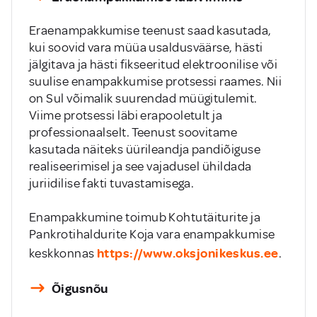
Eraenampakkumise teenust saad kasutada,
kui soovid vara müüa usaldusväärse, hästi
jälgitava ja hästi fikseeritud elektroonilise või
suulise enampakkumise protsessi raames. Nii
on Sul võimalik suurendad müügitulemit.
Viime protsessi läbi erapooletult ja
professionaalselt. Teenust soovitame
kasutada näiteks üürileandja pandiõiguse
realiseerimisel ja see vajadusel ühildada
juriidilise fakti tuvastamisega.
Enampakkumine toimub Kohtutäiturite ja
Pankrotihaldurite Koja vara enampakkumise
https://www.oksjonikeskus.ee
keskkonnas
.
Õigusnõu