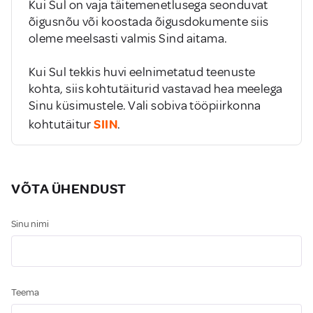
Kui Sul on vaja täitemenetlusega seonduvat
õigusnõu või koostada õigusdokumente siis
oleme meelsasti valmis Sind aitama.
Kui Sul tekkis huvi eelnimetatud teenuste
kohta, siis kohtutäiturid vastavad hea meelega
Sinu küsimustele. Vali sobiva tööpiirkonna
SIIN
kohtutäitur
.
VÕTA ÜHENDUST
Sinu nimi
Teema