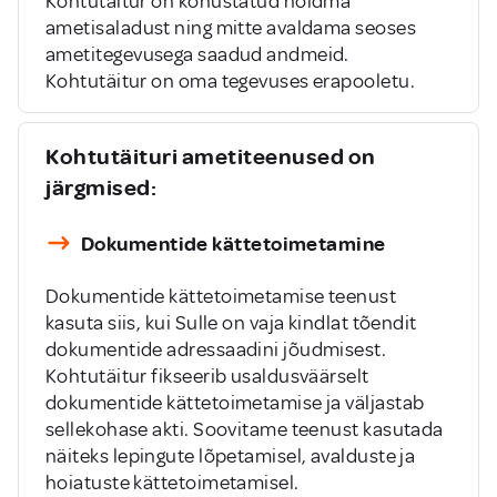
Kohtutäitur on kohustatud hoidma
ametisaladust ning mitte avaldama seoses
ametitegevusega saadud andmeid.
Kohtutäitur on oma tegevuses erapooletu.
Kohtutäituri ametiteenused on
järgmised:
Dokumentide kättetoimetamine
Dokumentide kättetoimetamise teenust
kasuta siis, kui Sulle on vaja kindlat tõendit
dokumentide adressaadini jõudmisest.
Kohtutäitur fikseerib usaldusväärselt
dokumentide kättetoimetamise ja väljastab
sellekohase akti. Soovitame teenust kasutada
näiteks lepingute lõpetamisel, avalduste ja
hoiatuste kättetoimetamisel.